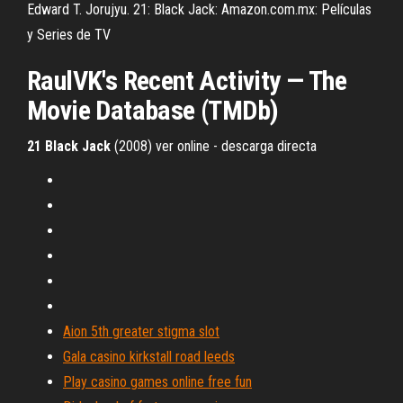
Edward T. Jorujyu. 21: Black Jack: Amazon.com.mx: Películas
y Series de TV
RaulVK's Recent Activity — The
Movie Database (TMDb)
21
Black Jack
(2008) ver online - descarga directa
Aion 5th greater stigma slot
Gala casino kirkstall road leeds
Play casino games online free fun