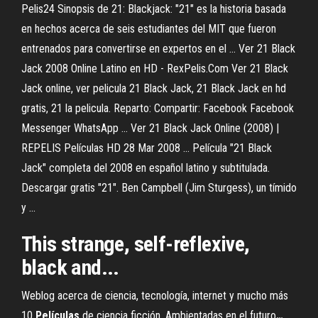
Pelis24 Sinopsis de 21: Blackjack: "21" es la historia basada
en hechos acerca de seis estudiantes del MIT que fueron
entrenados para convertirse en expertos en el ... Ver 21 Black
Jack 2008 Online Latino en HD - RexPelis.Com Ver 21 Black
Jack online, ver pelicula 21 Black Jack, 21 Black Jack en hd
gratis, 21 la pelicula. Reparto: Compartir: Facebook Facebook
Messenger WhatsApp ... Ver 21 Black Jack Online (2008) |
REPELIS Películas HD 28 Mar 2008 ... Película "21 Black
Jack" completa del 2008 en español latino y subtitulada.
Descargar gratis "21". Ben Campbell (Jim Sturgess), un tímido
y ...
This strange, self-reflexive,
black and...
Weblog acerca de ciencia, tecnología, internet y mucho más
10
Películas
de ciencia ficción. Ambientadas en el futuro
…