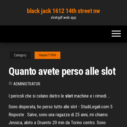
Skip
black jack 1612 14th street nw
to
xbetqylf.web.app
the
content
Category
Mealer77999
Quanto avete perso alle slot
By
ADMINISTRATOR
I pericoli che si celano dietro le
slot
machine e i rimedi ...
Sono disperata, ho perso tutto alle slot - StudiLegali.com 5
Risposte . Salve, sono una ragazza di 25 anni, mi chiamo
Jessica, abito a Druento 20 min da Torino centro. Sono