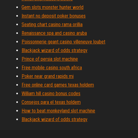
Gem slots monster hunter world
Instant no deposit poker bonuses
Seating chart casino rama orillia
Renaissance spa and casino aruba
Poissonnerie geant casino villeneuve loubet
Blackjack wizard of odds strategy
Prince of persia slot machine
Free mobile casino south africa
Poker near grand rapids mi
Free online card games texas holdem
William hill casino bonus codes
Consejos para el texas holdem
How to beat monkeyland slot machine
Blackjack wizard of odds strategy